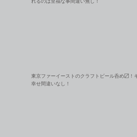
れるのは至福な事間違い無し！
東京ファーイーストのクラフトビール呑め〼！
幸せ間違いなし！