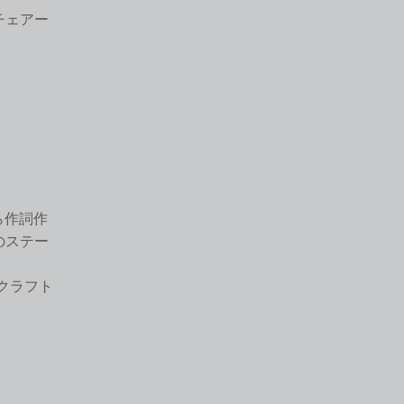
チェアー
ら作詞作
のステー
クラフト